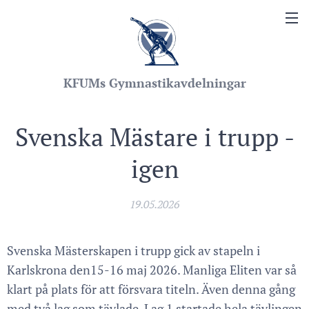
KFUMs Gymnastikavdelningar
Svenska Mästare i trupp -
igen
19.05.2026
Svenska Mästerskapen i trupp gick av stapeln i
Karlskrona den15-16 maj 2026. Manliga Eliten var så
klart på plats för att försvara titeln. Även denna gång
med två lag som tävlade. Lag 1 startade hela tävlingen