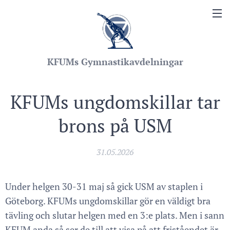
KFUMs Gymnastikavdelningar
KFUMs ungdomskillar tar
brons på USM
31.05.2026
Under helgen 30-31 maj så gick USM av staplen i
Göteborg. KFUMs ungdomskillar gör en väldigt bra
tävling och slutar helgen med en 3:e plats. Men i sann
KFUM anda så ser de till att visa på att friståendet är