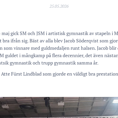
25.05.2026
maj gick SM och JSM i artistisk gymnastik av stapeln i
 bra ifrån sig. Bäst av alla blev Jacob Söderqvist som gjor
gen som vinnare med guldmedaljen runt halsen. Jacob bli
M guldet i mångkamp på flera decennier, det även nästa
istsik gymnastik och trupp gymnastik samma år.
ill Atte Fürst Lindblad som gjorde en väldigt bra prestatio