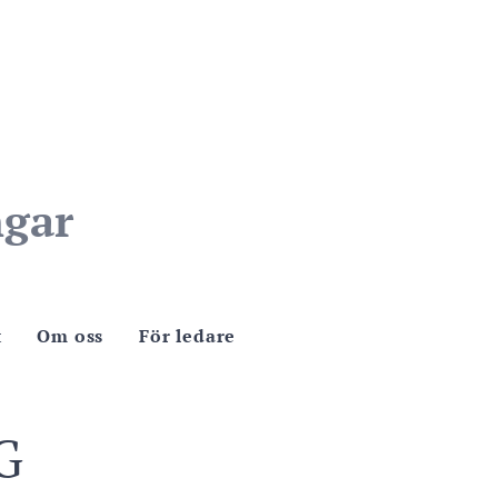
gar
t
Om oss
För ledare
G