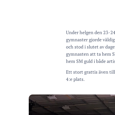
Under helgen den 23-24 
gymnaster gjorde väldigt
och stod i slutet av da
gymnasten att ta hem S
hem SM guld i både art
Ett stort grattis även t
4:e plats.