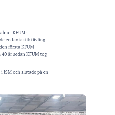
 Malmö. KFUMs
de en fantastik tävling
r den första KFUM
n 40 år sedan KFUM tog
n i JSM och slutade på en