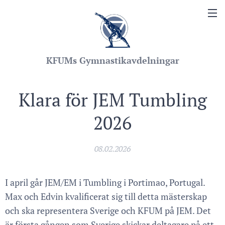
KFUMs Gymnastikavdelningar
Klara för JEM Tumbling
2026
08.02.2026
I april går JEM/EM i Tumbling i Portimao, Portugal.
Max och Edvin kvalificerat sig till detta mästerskap
och ska representera Sverige och KFUM på JEM. Det
är första gången som Sverige skickar deltagare på ett